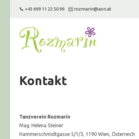
Zum
📞
+43 699 11 22 50 99
‏‏‎ ‎‏‏‎ ‎‏‏‎ ‎‎📨
rozmarin@aon.at
Inhalt
springen
Kontakt
Tanzverein Rozmarín
Mag. Helena Steiner
Hammerschmidtgasse 5/1/3, 1190 Wien, Österreich