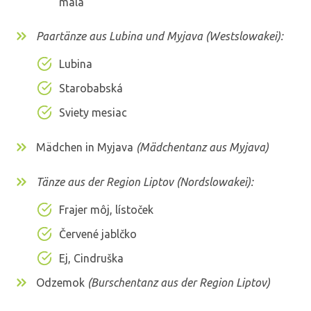
mala
Paartänze aus Lubina und Myjava (Westslowakei):
Lubina
Starobabská
Sviety mesiac
Mädchen in Myjava
(Mädchentanz aus Myjava)
Tänze aus der Region Liptov (Nordslowakei):
Frajer môj, lístoček
Červené jablčko
Ej, Cindruška
Odzemok
(Burschentanz aus der Region Liptov)