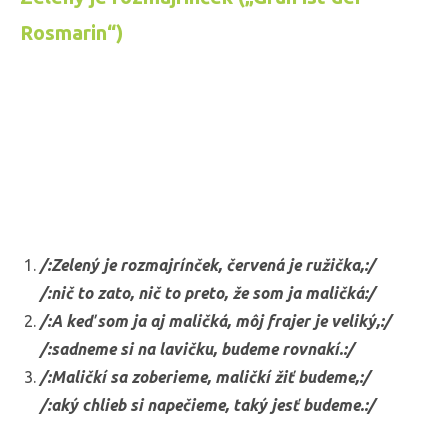
Rosmarin“)
/:Zelený je rozmajrínček, červená je ružička,:/
/:nič to zato, nič to preto, že som ja maličká:/
/:A keď som ja aj maličká, môj frajer je veliký,:/
/:sadneme si na lavičku, budeme rovnakí.:/
/:Maličkí sa zoberieme, maličkí žiť budeme,:/
/:aký chlieb si napečieme, taký jesť budeme.:/