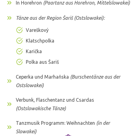
In Horehron
(Paartanz aus Horehron, Mittelslowakei)
Tänze aus der Region Šariš (Ostslowakei)
:
Vareškový
Klatschpolka
Karička
Polka aus Šariš
Ceperka und Marhaňska
(Burschentänze aus der
Ostslowakei)
Verbunk, Flaschentanz und Csardas
(Ostslowakische Tänze)
Tanzmusik Programm: Weihnachten
(in der
Slowakei)