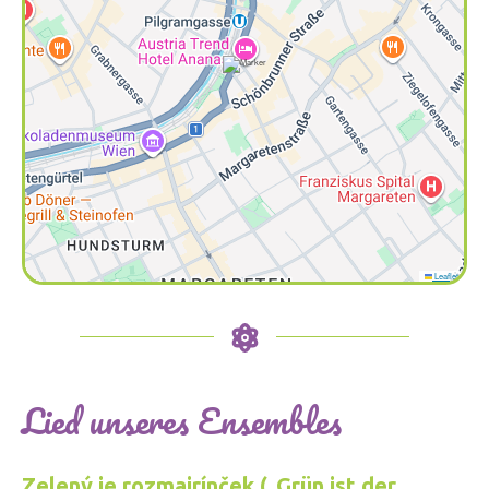
Leaflet
Lied unseres Ensembles
Zelený je rozmajrínček („Grün ist der